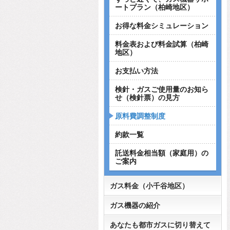
ートプラン（柏崎地区）
お得な料金シミュレーション
料金表および料金試算（柏崎
地区）
お支払い方法
検針・ガスご使用量のお知ら
せ（検針票）の見方
原料費調整制度
約款一覧
託送料金相当額（家庭用）の
ご案内
ガス料金（小千谷地区）
ガス機器の紹介
あなたも都市ガスに切り替えて