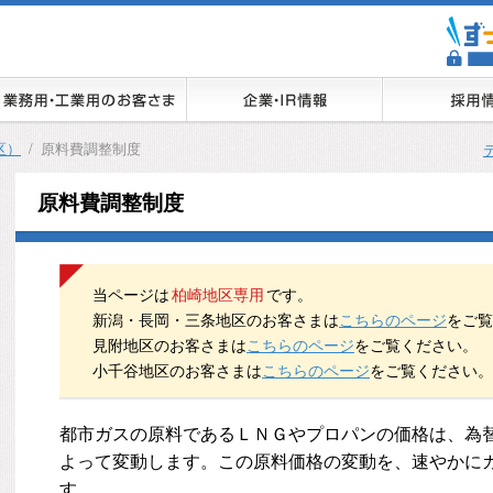
区）
/
原料費調整制度
原料費調整制度
当ページは
柏崎地区専用
です。
新潟・長岡・三条地区のお客さまは
こちらのページ
をご覧
見附地区のお客さまは
こちらのページ
をご覧ください。
小千谷地区のお客さまは
こちらのページ
をご覧ください。
都市ガスの原料であるＬＮＧやプロパンの価格は、為
よって変動します。この原料価格の変動を、速やかに
す。