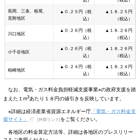
長岡
、三条、栃尾、
▲０.２５円
（税
▲１８.２５円
見附地区
込）
（税込）
▲０.２６円
（税
▲１８.２６円
川口地区
込）
（税込）
▲０.２６円
（税
▲１８.２６円
小千谷地区
込）
（税込）
▲０.２４円
（税
▲１８.２４円
柏崎地区
込）
（税込）
なお、電気・ガス料金負担軽減支援事業※の政府支援を踏
3
まえた１m
あたり１８円の値引きを反映しています。
※詳細は経済産業省資源エネルギー庁
「電気・ガス料金支
援サイト」
をご覧ください。
[外部リンク]
各地区の料金算定方法等、詳細は各地区のプレスリリー
スをご参照ください。